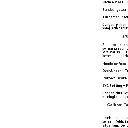
Serie A Italia
– 
Bundesliga Je
Turnamen Inter
Dengan pilihan
yang lebih flek
Taru
Bagi pecinta ta
permainan sema
Mix Parlay
– Ko
kemenangan lebi
Handicap Asia
–
Over/Under
– Ta
Correct Score
1X2 Betting
– P
Dengan fitur l
meningkatkan p
Golbos: T
Salah satu ke
pemain. Odds ti
situs lain. De