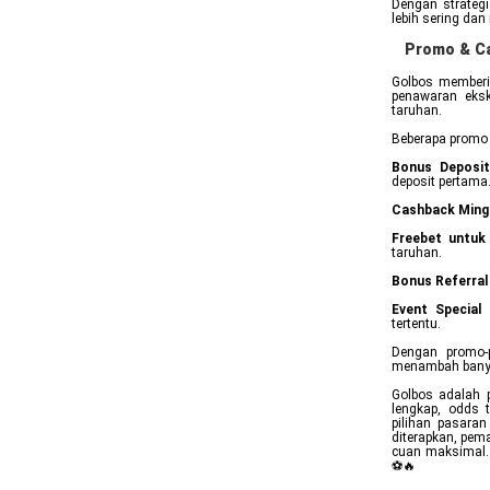
Dengan strategi
lebih sering dan
Promo & Ca
Golbos memberi
penawaran eksk
taruhan.
Beberapa promo 
Bonus Deposi
deposit pertama
Cashback Ming
Freebet untuk
taruhan.
Bonus Referral
Event Special
tertentu.
Dengan promo-
menambah bany
Golbos adalah 
lengkap, odds 
pilihan pasaran
diterapkan, pem
cuan maksimal
⚽🔥