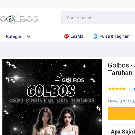
LazMall
Pulsa & Tagihan
Kategori
Golbos - 
Taruhan
8.8
Merek
:
SPORTS
Apa Saja